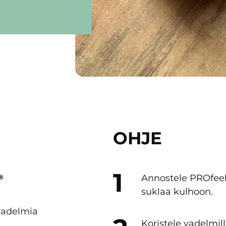
OHJE
Annostele PROfee
®
suklaa kulhoon.
 vadelmia
Koristele vadelmill