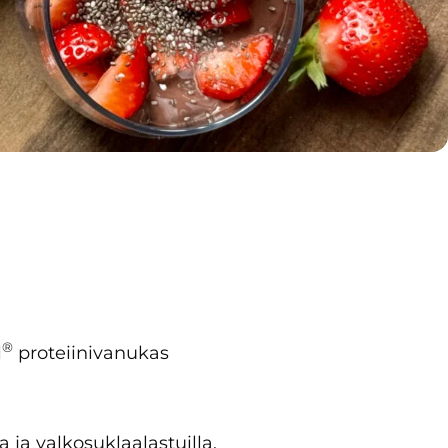
®
l
proteiinivanukas
a ja valkosuklaalastuilla.