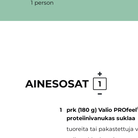
1 person
AINESOSAT
1
1
prk (180 g) Valio PROfeel
proteiinivanukas suklaa
tuoreita tai pakastettuja