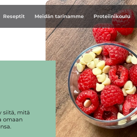
Reseptit
Meidän tarinamme
Proteiinikoulu
 siitä, mitä
da omaan
nsa.