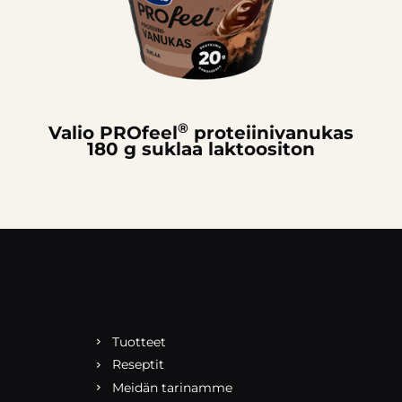
®
Valio PROfeel
proteiini­vanukas
180 g suklaa laktoositon
Tuotteet
Reseptit
Meidän tarinamme