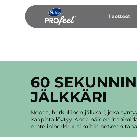
Siirry
sisältöön
Tuotteet
60 SEKUNNIN
JÄLKKÄRI
Nopea, herkullinen jälkkäri, joka syntyy
kaapista löytyy. Anna näiden inspiroi
proteiiniherkkuusi mihin hetkeen taha