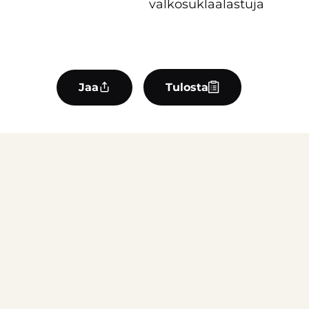
valkosuklaalastuja
Jaa
Tulosta