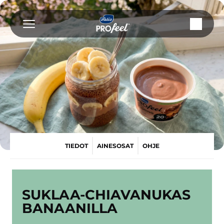
Siirry
sisältöön
TIEDOT
AINESOSAT
OHJE
SUKLAA-CHIA­VANUKAS
BANAANILLA