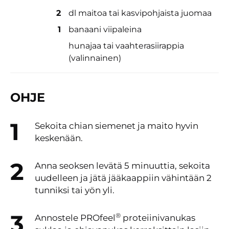
2
dl maitoa tai kasvipohjaista juomaa
1
banaani viipaleina
hunajaa tai vaahterasiirappia
(valinnainen)
OHJE
Sekoita chian siemenet ja maito hyvin
keskenään.
Anna seoksen levätä 5 minuuttia, sekoita
uudelleen ja jätä jääkaappiin vähintään 2
tunniksi tai yön yli.
®
Annostele PROfeel
proteiinivanukas