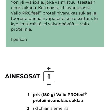
Yön yli -välipala, joka valmistuu itsestään
unen aikana. Kermaista chiavanukasta,
®
Valio PROfeel
proteiinivanukas suklaa ja
tuoreita banaaniviipaleita kerroksittain. Ei
kypsentämistä, ei vaivannäköä — vain
proteiinia.
1 person
AINESOSAT
1
®
1
prk (180 g) Valio PROfeel
proteiinivanukas suklaa
3
rkl chian siemeniä