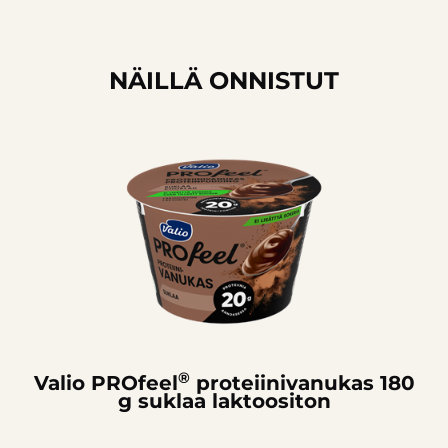
NÄILLÄ ONNISTUT
®
Valio PROfeel
proteiini­vanukas 180
g suklaa laktoositon