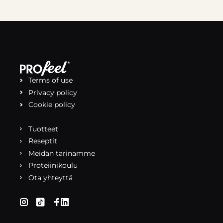
Terms of use
Privacy policy
Cookie policy
Tuotteet
Reseptit
Meidän tarinamme
Proteiinikoulu
Ota yhteyttä
(aukeaa uuteen välilehteen)
(aukeaa uuteen välilehteen)
(aukeaa uuteen välilehteen)
(aukeaa uuteen välilehteen)