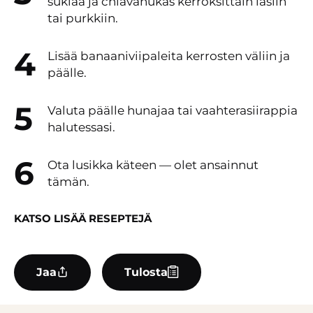
suklaa ja chiavanukas kerroksittain lasiin
tai purkkiin.
Lisää banaaniviipaleita kerrosten väliin ja
päälle.
Valuta päälle hunajaa tai vaahterasiirappia
halutessasi.
Ota lusikka käteen — olet ansainnut
tämän.
KATSO LISÄÄ RESEPTEJÄ
Jaa
Tulosta