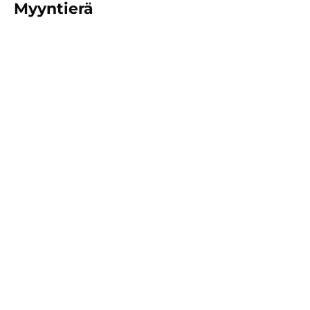
Myyntierä
12 KPL
KATSO MUITA TUOTTEITAMME