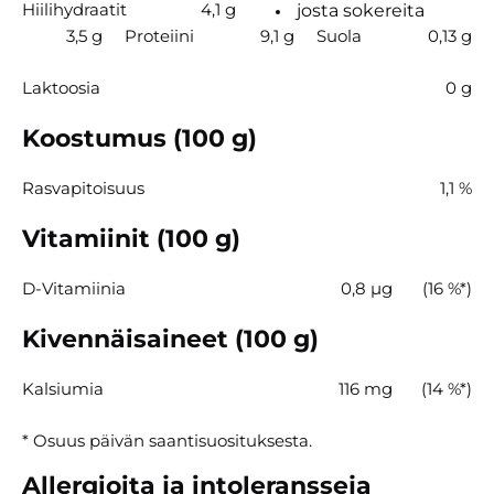
Hiilihydraatit
4,1 g
josta sokereita
3,5 g
Proteiini
9,1 g
Suola
0,13 g
Laktoosia
0 g
Koostumus (100 g)
Rasvapitoisuus
1,1 %
Vitamiinit (100 g)
D-Vitamiinia
0,8 µg
(16 %*)
Kivennäisaineet (100 g)
Kalsiumia
116 mg
(14 %*)
* Osuus päivän saantisuosituksesta.
Allergioita ja intoleransseja