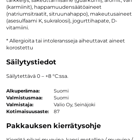
tärkkelys, sakeuttamisaine (guarkumi), aromit, väri
(karmiinit), happamuudensäätöaineet
(natriumsitraatit, sitruunahappo), makeutusaineet
(asesulfaami K, sukraloosi), jogurttihapate, D-
vitamiini.
* Allergioita tai intoleransseja aiheuttavat aineet
korostettu
Säilytystiedot
Säilytettävä 0 – +8 °C:ssa.
Alkuperämaa
Suomi
Valmistusmaa
Suomi
Valmistaja
Valio Oy, Seinäjoki
Kotimaisuusaste
87
Pakkauksen kierrätysohje
Kierrätä pikari muovina, kansi metallina / muovina /