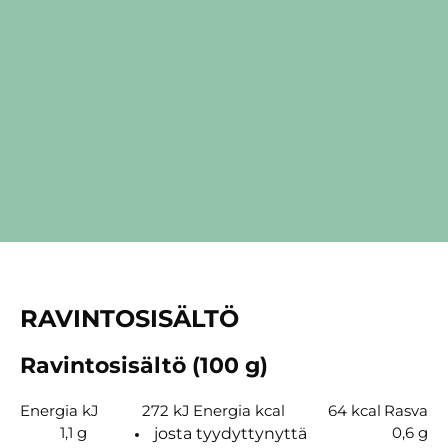
RAVINTOSISÄLTÖ
Ravintosisältö (100 g)
Energia kJ
272 kJ
Energia kcal
64 kcal
Rasva
1,1 g
0,6 g
josta tyydyttynyttä