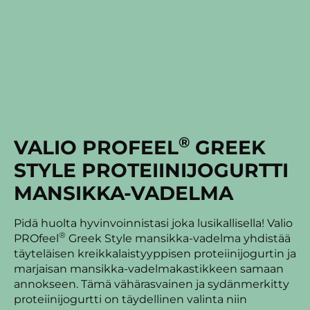
®
VALIO PROFEEL
GREEK
STYLE PROTEIINI­JO­GURTTI
MANSIKKA-VADELMA
Pidä huolta hyvinvoinnistasi joka lusikallisella! Valio
®
PROfeel
Greek Style mansikka-vadelma yhdistää
täyteläisen kreikkalaistyyppisen proteiinijogurtin ja
marjaisan mansikka-vadelmakastikkeen samaan
annokseen. Tämä vähärasvainen ja sydänmerkitty
proteiinijogurtti on täydellinen valinta niin