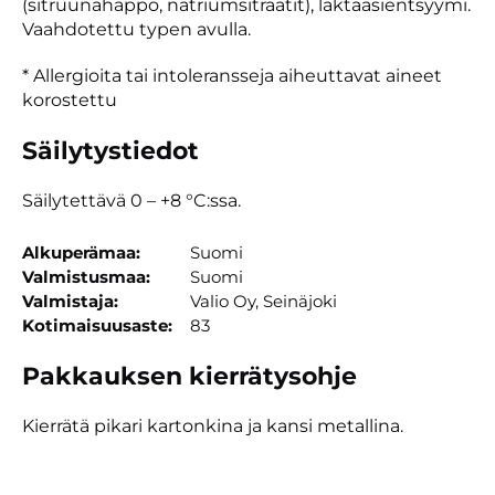
(sitruunahappo, natriumsitraatit), laktaasientsyymi.
Vaahdotettu typen avulla.
* Allergioita tai intoleransseja aiheuttavat aineet
korostettu
Säilytystiedot
Säilytettävä 0 – +8 °C:ssa.
Alkuperämaa
Suomi
Valmistusmaa
Suomi
Valmistaja
Valio Oy, Seinäjoki
Kotimaisuusaste
83
Pakkauksen kierrätysohje
Kierrätä pikari kartonkina ja kansi metallina.