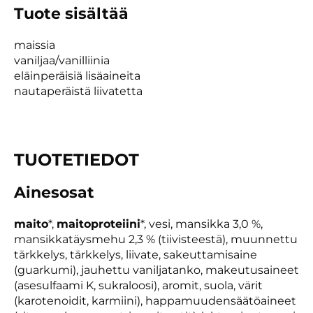
Tuote sisältää
maissia
vaniljaa/vanilliinia
eläinperäisiä lisäaineita
nautaperäistä liivatetta
TUOTETIEDOT
Ainesosat
maito
*,
maitoproteiini
*, vesi, mansikka 3,0 %,
mansikkatäysmehu 2,3 % (tiivisteestä), muunnettu
tärkkelys, tärkkelys, liivate, sakeuttamisaine
(guarkumi), jauhettu vaniljatanko, makeutusaineet
(asesulfaami K, sukraloosi), aromit, suola, värit
(karotenoidit, karmiini), happamuudensäätöaineet