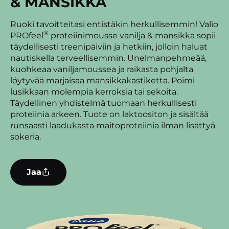
& MANSIKKA
Ruoki tavoitteitasi entistäkin herkullisemmin! Valio
®
PROfeel
proteiinimousse vanilja & mansikka sopii
täydellisesti treenipäiviin ja hetkiin, jolloin haluat
nautiskella terveellisemmin. Unelmanpehmeää,
kuohkeaa vaniljamoussea ja raikasta pohjalta
löytyvää marjaisaa mansikkakastiketta. Poimi
lusikkaan molempia kerroksia tai sekoita.
Täydellinen yhdistelmä tuomaan herkullisesti
proteiinia arkeen. Tuote on laktoositon ja sisältää
runsaasti laadukasta maitoproteiinia ilman lisättyä
sokeria.
Jaa