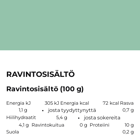
RAVINTOSISÄLTÖ
Ravintosisältö (100 g)
Energia kJ
305 kJ
Energia kcal
72 kcal
Rasva
1,1 g
0,7 g
josta tyydyttynyttä
Hiilihydraatit
5,4 g
josta sokereita
4,1 g
Ravintokuitua
0 g
Proteiini
10 g
Suola
0,2 g