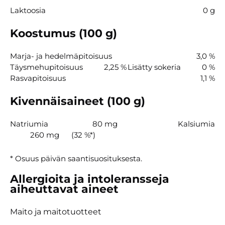
Laktoosia
0 g
Koostumus (100 g)
Marja- ja hedelmäpitoisuus
3,0 %
Täysmehupitoisuus
2,25 %
Lisätty sokeria
0 %
Rasvapitoisuus
1,1 %
Kivennäisaineet (100 g)
Natriumia
80 mg
Kalsiumia
260 mg
(32 %*)
* Osuus päivän saantisuosituksesta.
Allergioita ja intoleransseja
aiheuttavat aineet
Maito ja maitotuotteet