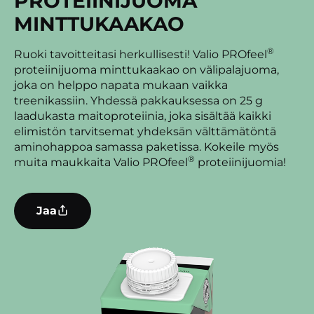
PROTEIINIJUOMA
MINTTUKAAKAO
®
Ruoki tavoitteitasi herkullisesti! Valio PROfeel
proteiinijuoma minttukaakao on välipalajuoma,
joka on helppo napata mukaan vaikka
treenikassiin. Yhdessä pakkauksessa on 25 g
laadukasta maitoproteiinia, joka sisältää kaikki
elimistön tarvitsemat yhdeksän välttämätöntä
aminohappoa samassa paketissa. Kokeile myös
®
muita maukkaita Valio PROfeel
proteiinijuomia!
Jaa