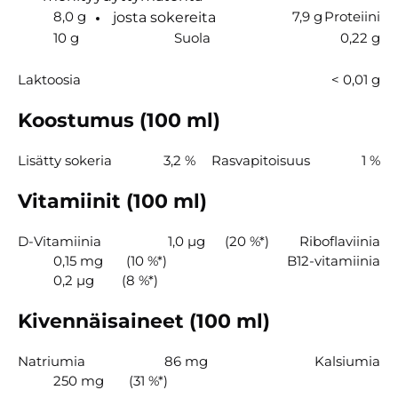
8,0 g
7,9 g
Proteiini
josta sokereita
10 g
Suola
0,22 g
Laktoosia
< 0,01 g
Koostumus (100 ml)
Lisätty sokeria
3,2 %
Rasvapitoisuus
1 %
Vitamiinit (100 ml)
D-Vitamiinia
1,0 µg
(20 %*)
Riboflaviinia
0,15 mg
(10 %*)
B12-vitamiinia
0,2 µg
(8 %*)
Kivennäisaineet (100 ml)
Natriumia
86 mg
Kalsiumia
250 mg
(31 %*)