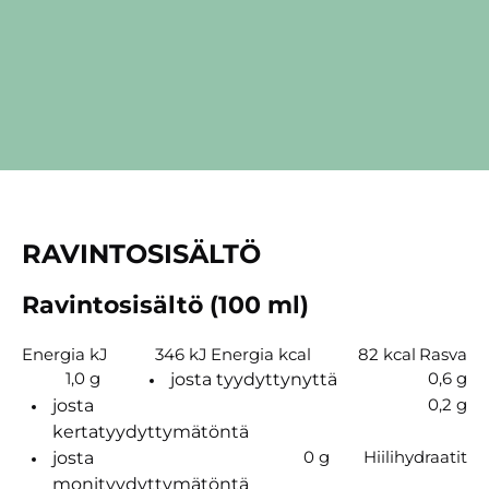
RAVINTOSISÄLTÖ
Ravintosisältö (100 ml)
Energia kJ
346 kJ
Energia kcal
82 kcal
Rasva
1,0 g
0,6 g
josta tyydyttynyttä
0,2 g
josta
kertatyydyttymätöntä
0 g
Hiilihydraatit
josta
monityydyttymätöntä