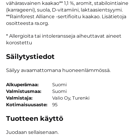
vähärasvainen kaakao** 1,1 %, aromit, stabilointiaine
(karrageeni), suola, D-vitamiini, laktaasientsyymi.
**Rainforest Alliance -sertifioitu kaakao. Lisätietoja
osoitteesta ra.org.
* Allergioita tai intoleransseja aiheuttavat aineet
korostettu
Säilytystiedot
Säilyy avaamattomana huoneenlämmössä.
Alkuperämaa
Suomi
Valmistusmaa
Suomi
Valmistaja
Valio Oy, Turenki
Kotimaisuusaste
95
Tuotteen käyttö
Juodaan sellaisenaan.