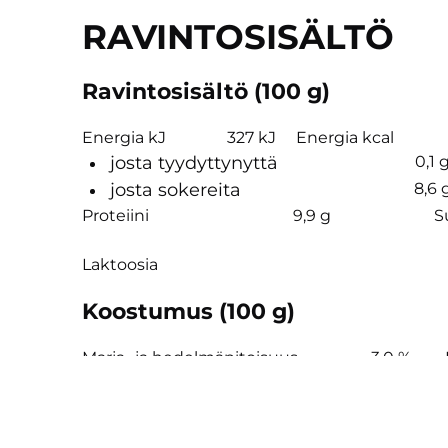
RAVINTOSISÄLTÖ
Ravintosisältö (100 g)
Energia kJ
327 kJ
Energia kcal
josta tyydyttynyttä
0,1 
josta sokereita
8,6 
Proteiini
9,9 g
S
Laktoosia
Koostumus (100 g)
Marja- ja hedelmäpitoisuus
3,0 %
Rasvapitoisuus
Kivennäisaineet (100 g)