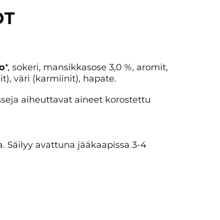
OT
o
*, sokeri, mansikkasose 3,0 %, aromit,
), väri (karmiinit), hapate.
nsseja aiheuttavat aineet korostettu
sa. Säilyy avattuna jääkaapissa 3-4
, Seinäjoki