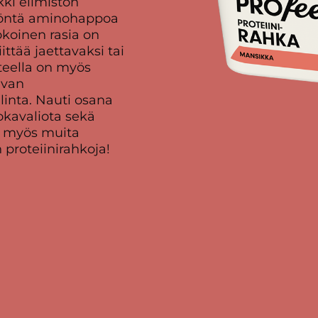
kki elimistön
töntä aminohappoa
koinen rasia on
ittää jaettavaksi tai
tteella on myös
evan
linta. Nauti osana
okavaliota sekä
le myös muita
 proteiinirahkoja!