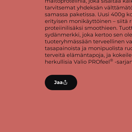
maitoproteiinia, joka sisältää kai
tarvitsemat yhdeksän välttämä
samassa paketissa. Uusi 400g ko
erityisen monikäyttöinen – siitä ri
proteiinilisäksi smoothieen. Tuo
sydänmerkki, joka kertoo sen ol
tuoteryhmässään terveellinen va
tasapainoista ja monipuolista ru
terveitä elämäntapoja, ja kokei
®
herkullisia Valio PROfeel
-sarjan
Jaa