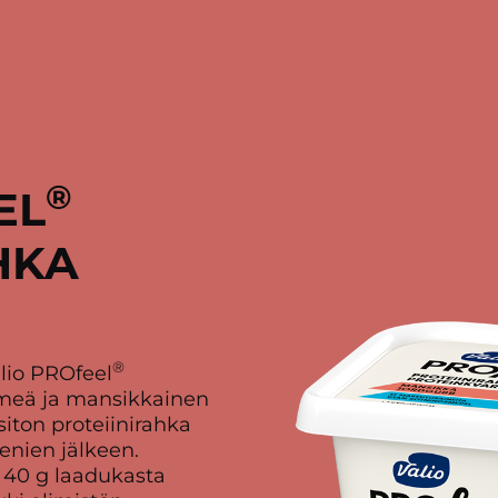
®
EL
HKA
®
alio PROfeel
hmeä ja mansikkainen
siton proteiinirahka
eenien jälkeen.
 40 g laadukasta