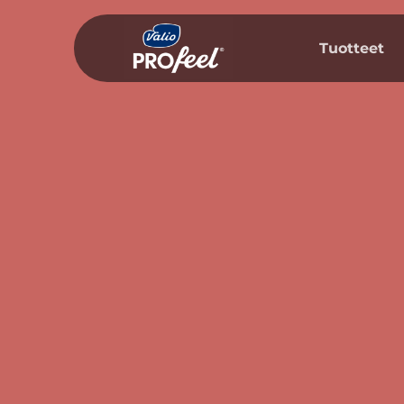
Siirry
sisältöön
Tuotteet