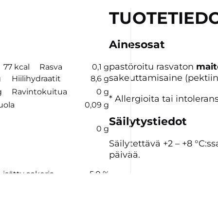
TUOTETIED
Ainesosat
pastöroitu rasvaton
mait
77 kcal
Rasva
0,1 g
sakeuttamisaine (pektiinit
g
Hiilihydraatit
8,6 g
g
Ravintokuitua
0 g
* Allergioita tai intolera
uola
0,09 g
Säilytystiedot
0 g
Säilytettävä +2 – +8 °C:s
päivää.
Lisätty sokeria
5,0 %
Alkuperämaa
Suomi
0,1 %
Valmistusmaa
Suomi
Valmistaja
Valio Oy
Kotimaisuusaste
96