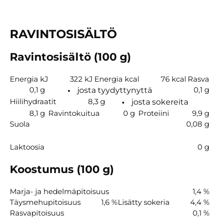
RAVINTOSISÄLTÖ
Ravintosisältö (100 g)
Energia kJ
322 kJ
Energia kcal
76 kcal
Rasva
0,1 g
0,1 g
josta tyydyttynyttä
Hiilihydraatit
8,3 g
josta sokereita
8,1 g
Ravintokuitua
0 g
Proteiini
9,9 g
Suola
0,08 g
Laktoosia
0 g
Koostumus (100 g)
Marja- ja hedelmäpitoisuus
1,4 %
Täysmehupitoisuus
1,6 %
Lisätty sokeria
4,4 %
Rasvapitoisuus
0,1 %