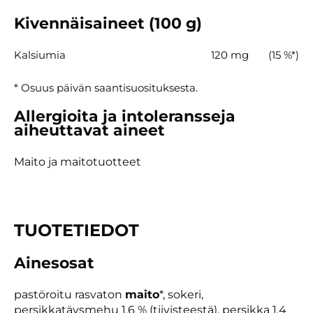
Kivennäisaineet (100 g)
Kalsiumia
120 mg
(15 %*)
* Osuus päivän saantisuosituksesta.
Allergioita ja intoleransseja
aiheuttavat aineet
Maito ja maitotuotteet
TUOTETIEDOT
Ainesosat
pastöroitu rasvaton
maito
*, sokeri,
persikkatäysmehu 1,6 % (tiivisteestä), persikka 1,4