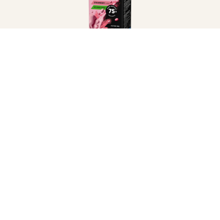
®
Valio PROfeel
proteiini­pirtelö
mansikka