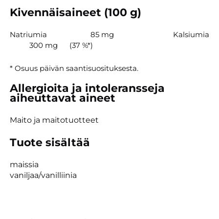
Kivennäisaineet (100 g)
Natriumia
85 mg
Kalsiumia
300 mg
(37 %*)
* Osuus päivän saantisuosituksesta.
Allergioita ja intoleransseja
aiheuttavat aineet
Maito ja maitotuotteet
Tuote sisältää
maissia
vaniljaa/vanilliinia