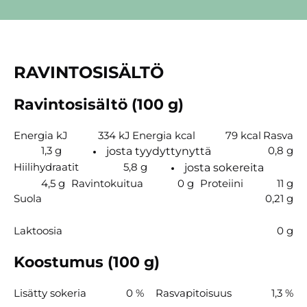
RAVINTOSISÄLTÖ
Ravintosisältö (100 g)
Energia kJ
334 kJ
Energia kcal
79 kcal
Rasva
1,3 g
0,8 g
josta tyydyttynyttä
Hiilihydraatit
5,8 g
josta sokereita
4,5 g
Ravintokuitua
0 g
Proteiini
11 g
Suola
0,21 g
Laktoosia
0 g
Koostumus (100 g)
Lisätty sokeria
0 %
Rasvapitoisuus
1,3 %