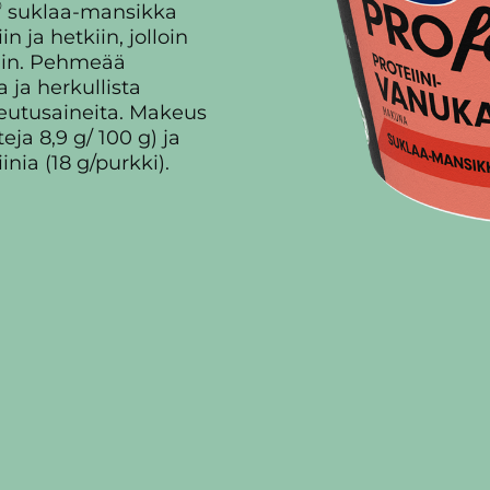
®
suklaa-mansikka
n ja hetkiin, jolloin
mmin. Pehmeää
a ja herkullista
eutusaineita. Makeus
eja 8,9 g/ 100 g) ja
nia (18 g/purkki).