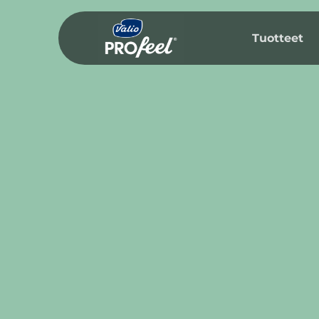
Siirry
sisältöön
Tuotteet