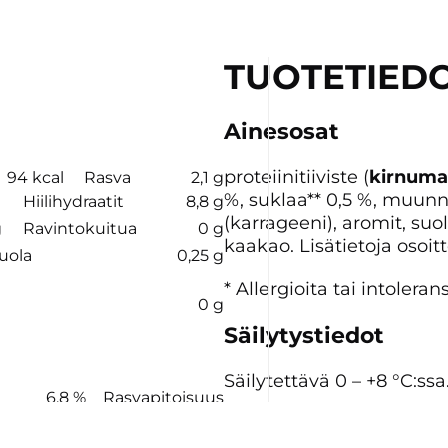
TUOTETIED
Ainesosat
proteiinitiiviste (
kirnuma
94 kcal
Rasva
2,1 g
%, suklaa** 0,5 %, muunn
g
Hiilihydraatit
8,8 g
(karrageeni), aromit, suol
g
Ravintokuitua
0 g
kaakao. Lisätietoja osoitt
uola
0,25 g
* Allergioita tai intolera
0 g
Säilytystiedot
Säilytettävä 0 – +8 °C:ssa
6,8 %
Rasvapitoisuus
Alkuperämaa
Suomi