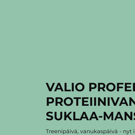
VALIO PROFE
PROTEIINI­V
SUKLAA-MAN
Treenipäivä, vanukaspäivä - nyt 