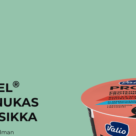
®
EL
ANUKAS
SIKKA
ilman