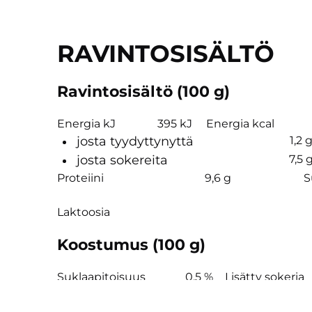
RAVINTOSISÄLTÖ
Ravintosisältö (100 g)
Energia kJ
395 kJ
Energia kcal
josta tyydyttynyttä
1,2 
josta sokereita
7,5 
Proteiini
9,6 g
S
Laktoosia
Koostumus (100 g)
Suklaapitoisuus
0,5 %
Lisätty sokeria
2,1 %