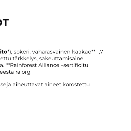
OT
ito
*), sokeri, vähärasvainen kaakao** 1,7
ettu tärkkelys, sakeuttamisaine
a. **Rainforest Alliance –sertifioitu
eesta ra.org.
nsseja aiheuttavat aineet korostettu
.