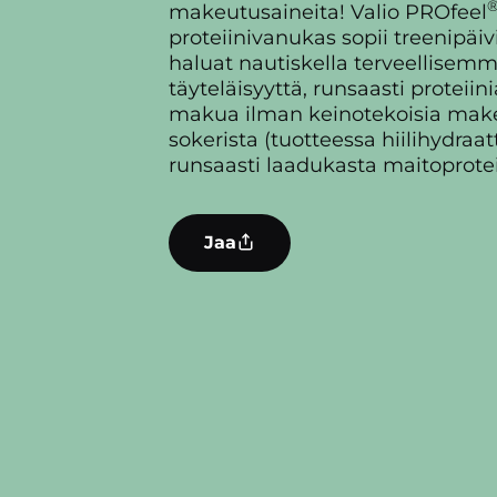
makeutusaineita! Valio PROfeel
proteiinivanukas sopii treenipäivii
haluat nautiskella terveellise
täyteläisyyttä, runsaasti proteiini
makua ilman keinotekoisia mak
sokerista (tuotteessa hiilihydraatt
runsaasti laadukasta maitoproteii
Jaa