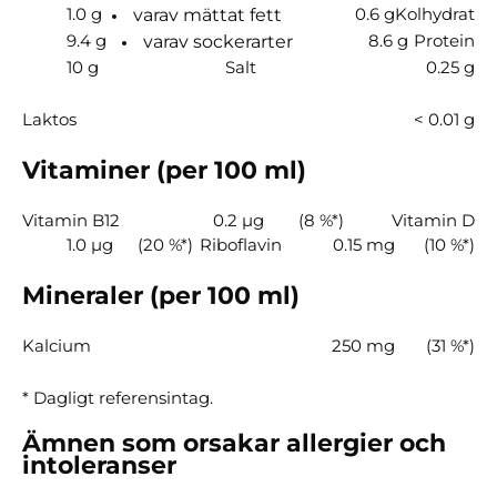
1.0 g
0.6 g
Kolhydrat
varav mättat fett
9.4 g
8.6 g
Protein
varav sockerarter
10 g
Salt
0.25 g
Laktos
< 0.01 g
Vitaminer (per 100 ml)
Vitamin B12
0.2 µg
(8 %*)
Vitamin D
1.0 µg
(20 %*)
Riboflavin
0.15 mg
(10 %*)
Mineraler (per 100 ml)
Kalcium
250 mg
(31 %*)
* Dagligt referensintag.
Ämnen som orsakar allergier och
intoleranser