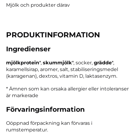
Mjölk och produkter därav
PRODUKTIN­FORMATION
Ingredienser
mjölkprotein
*,
skummjölk
*, socker,
grädde
*,
karamellsirap, aromer, salt, stabiliseringsmedel
(karragenan), dextros, vitamin D, laktasenzym.
* Ämnen som kan orsaka allergier eller intoleranser
är markerade
Förvaring­sin­formation
Oöppnad förpackning kan förvaras i
rumstemperatur.