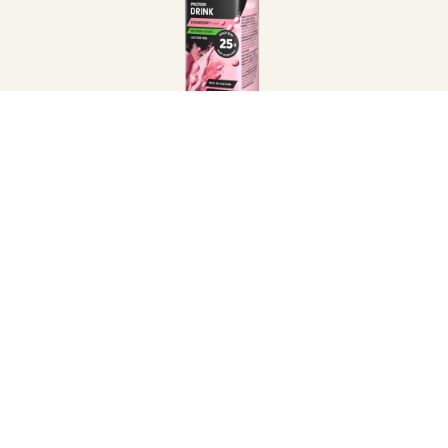
®
Valio PROfeel
proteindryck
jordgubb