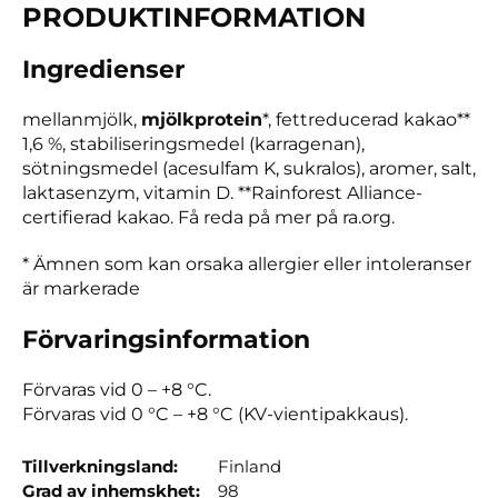
PRODUKTIN­FORMATION
Ingredienser
mellanmjölk,
mjölkprotein
*, fettreducerad kakao**
1,6 %, stabiliseringsmedel (karragenan),
sötningsmedel (acesulfam K, sukralos), aromer, salt,
laktasenzym, vitamin D. **Rainforest Alliance-
certifierad kakao. Få reda på mer på ra.org.
* Ämnen som kan orsaka allergier eller intoleranser
är markerade
Förvaring­sin­formation
Förvaras vid 0 – +8 °C.
Förvaras vid 0 °C – +8 °C (KV-vientipakkaus).
Tillverkningsland
Finland
Grad av inhemskhet
98