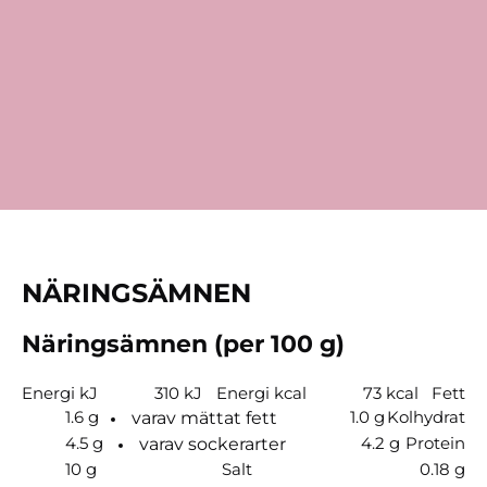
NÄRINGSÄMNEN
Näringsämnen (per 100 g)
Energi kJ
310 kJ
Energi kcal
73 kcal
Fett
1.6 g
1.0 g
Kolhydrat
varav mättat fett
4.5 g
4.2 g
Protein
varav sockerarter
10 g
Salt
0.18 g