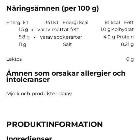
Näringsämnen (per 100 g)
Energi kJ
341 kJ
Energi kcal
81 kcal
Fett
1.5 g
1.0 g
Kolhydrat
varav mättat fett
5.8 g
4.0 g
Protein
varav sockerarter
11 g
Salt
0.21 g
Laktos
0 g
Ämnen som orsakar allergier och
intoleranser
Mjölk och produkter därav
PRODUKTIN­FORMATION
Ingredienser