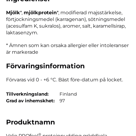
Mjölk
*,
mjölkprotein
*, modifierad majsstärkelse,
förtjockningsmedel (karragenan), sötningsmedel
(acesulfam K, sukralos), aromer, salt, karamellsirap,
laktasenzym.
* Ämnen som kan orsaka allergier eller intoleranser
är markerade
Förvaring­sin­formation
Förvaras vid 0 - +6 °C. Bäst före-datum på locket.
Tillverkningsland
Finland
Grad av inhemskhet
97
Produktnamn
®
Valio PROfeel
proteinpudding gräddkola