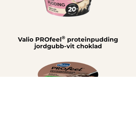
®
Valio PROfeel
proteinpudding
jordgubb-vit choklad
®
Valio PROfeel
proteinpudding