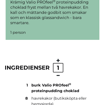
®
Krämig Valio PROfeel
proteinpudding
choklad fryst mellan två havrekakor. En
kall och mättande godbit som smakar
som en klassisk glassandwich - bara
smartare.
1 person
INGREDIENSER
1
®
1
burk Valio PROfeel
proteinpudding choklad
8
havrekakor (butiksköpta eller
hemgjorda)