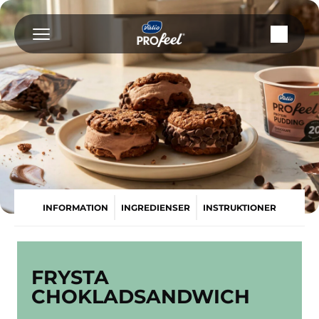
Fortsätt
till
innehållet
INFORMATION
INGREDIENSER
INSTRUKTIONER
FRYSTA
CHOKLADSANDWICH