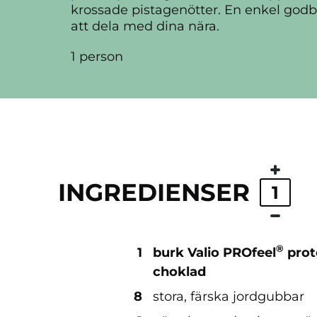
krossade pistagenötter. En enkel godbi
att dela med dina nära.
1 person
INGREDIENSER
1
®
1
burk Valio PROfeel
prot
choklad
8
stora, färska jordgubbar