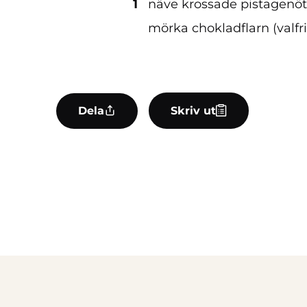
1
näve krossade pistagenöt
mörka chokladflarn (valfri
Dela
Skriv ut