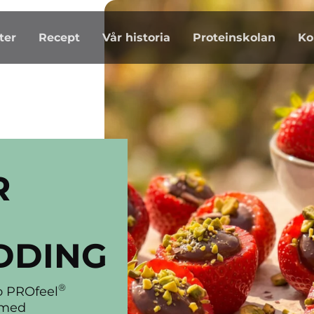
ter
Recept
Vår historia
Proteinskolan
Ko
R
DDING
®
io PROfeel
 med