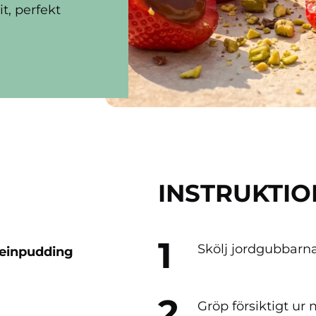
t, perfekt
INSTRUKTI
Skölj jordgubbarna
einpudding
Gröp försiktigt ur