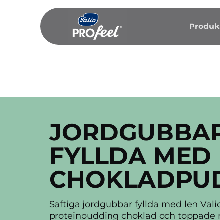
Fortsätt
till
Produk
innehållet
JORDGUBBA
FYLLDA MED
CHOKLADPU
Saftiga jordgubbar fyllda med len Val
proteinpudding choklad och toppade