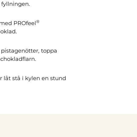
r fyllningen.
®
 med PROfeel
oklad.
 pistagenötter, toppa
hokladflarn.
r låt stå i kylen en stund