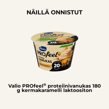
NÄILLÄ ONNISTUT
®
Valio PROfeel
proteiini­vanukas 180
g kermakaramelli laktoositon