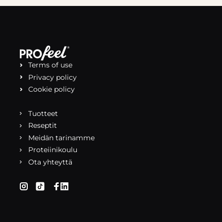
Terms of use
Privacy policy
Cookie policy
Tuotteet
Reseptit
Meidän tarinamme
Proteiinikoulu
Ota yhteyttä
(aukeaa uuteen välilehteen)
(aukeaa uuteen välilehteen)
(aukeaa uuteen välilehteen)
(aukeaa uuteen välilehteen)