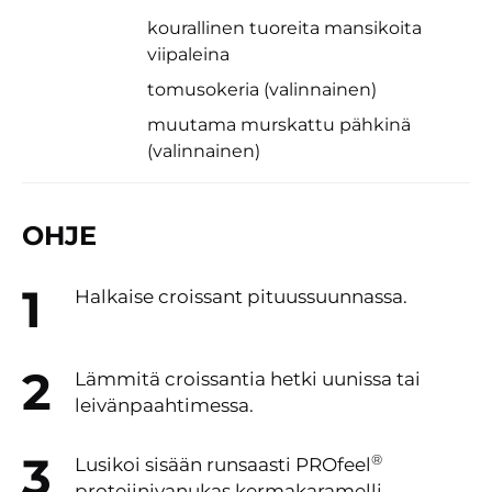
kourallinen tuoreita mansikoita
viipaleina
tomusokeria (valinnainen)
muutama murskattu pähkinä
(valinnainen)
OHJE
Halkaise croissant pituussuunnassa.
Lämmitä croissantia hetki uunissa tai
leivänpaahtimessa.
®
Lusikoi sisään runsaasti PROfeel
proteiinivanukas kermakaramelli.