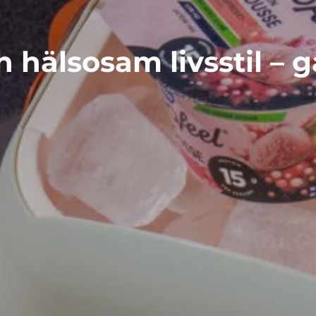
h hälsosam livsstil – 