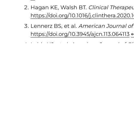
Hagan KE, Walsh BT.
Clinical Therapeu
https://doi.org/10.1016/j.clinthera.2020.
Lennerz BS, et al.
American Journal of 
https://doi.org/10.3945/ajcn.113.064113
↩
Leidy HJ, et al.
American Journal of Cli
https://doi.org/10.3945/ajcn.114.084038
Snabba, prot