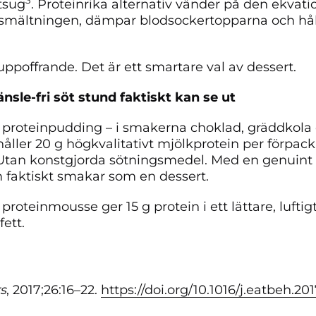
3
ötsug
. Proteinrika alternativ vänder på den ekvati
smältningen, dämpar blodsockertopparna och hål
 uppoffrande. Det är ett smartare val av dessert.
nsle-fri söt stund faktiskt kan se ut
proteinpudding – i smakerna choklad, gräddkola o
åller 20 g högkvalitativt mjölkprotein per förpac
r. Utan konstgjorda sötningsmedel. Med en genuint
 faktiskt smakar som en dessert.
proteinmousse ger 15 g protein i ett lättare, luftig
fett.
s
, 2017;26:16–22.
https://doi.org/10.1016/j.eatbeh.20