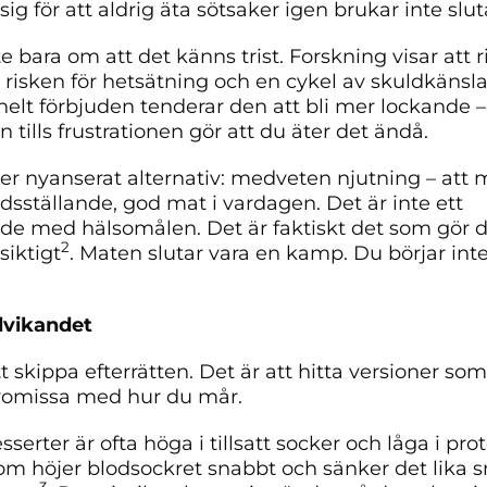
g för att aldrig äta sötsaker igen brukar inte slut
e bara om att det känns trist. Forskning visar att r
 risken för hetsätning och en cykel av skuldkänsl
lt förbjuden tenderar den att bli mer lockande – o
tills frustrationen gör att du äter det ändå.
mer nyanserat alternativ: medveten njutning – att
redsställande, god mat i vardagen. Det är inte ett
 med hälsomålen. Det är faktiskt det som gör det
2
siktigt
. Maten slutar vara en kamp. Du börjar int
dvikandet
tt skippa efterrätten. Det är att hitta versioner s
romissa med hur du mår.
sserter är ofta höga i tillsatt socker och låga i pro
m höjer blodsockret snabbt och sänker det lika sn