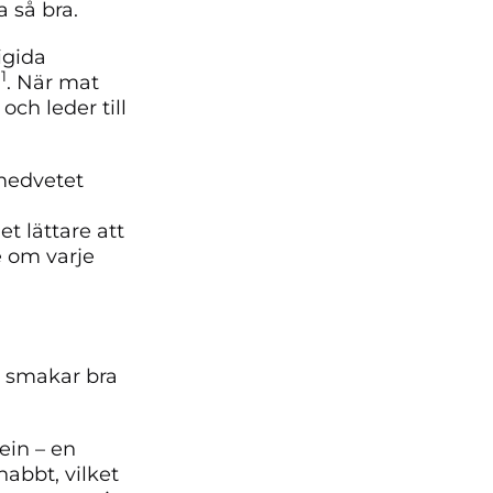
a så bra.
igida
1
a
. När mat
ch leder till
 medvetet
 lättare att
e om varje
om smakar bra
tein – en
abbt, vilket