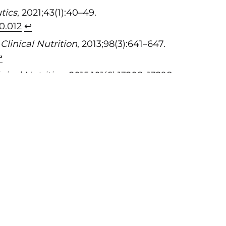
tics
, 2021;43(1):40–49.
10.012
↩︎
Clinical Nutrition
, 2013;98(3):641–647.
︎
nical Nutrition
, 2015;101(6):1320S–1329S.
↩︎
RECEPT ATT PROVA
einrika och utan krångel – några favoriter att pro