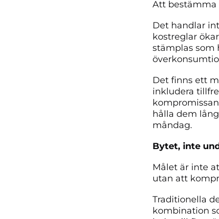
Att bestämma si
Det handlar int
kostreglar ökar
stämplas som he
överkonsumtion 
Det finns ett 
inkludera tillf
kompromissande
hålla dem lång
måndag.
Bytet, inte un
Målet är inte a
utan att komp
Traditionella de
kombination so