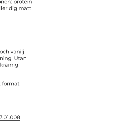
onen: protein
ler dig mätt
ch vanilj-
kning. Utan
 krämig
t format.
17.01.008