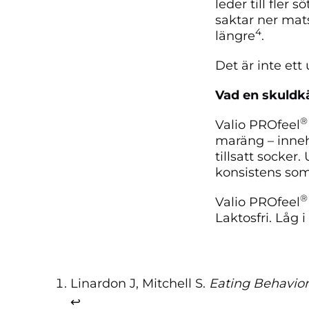
leder till fler s
saktar ner mat
4
längre
.
Det är inte ett
Vad en skuldkä
®
Valio PROfeel
maräng – inneh
tillsatt socke
konsistens som
®
Valio PROfeel
Laktosfri. Låg i 
Linardon J, Mitchell S.
Eating Behavior
↩︎