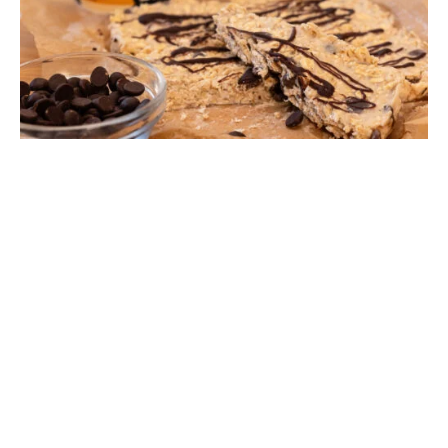
Gräddkolab­londies utan ugn
Läs mer