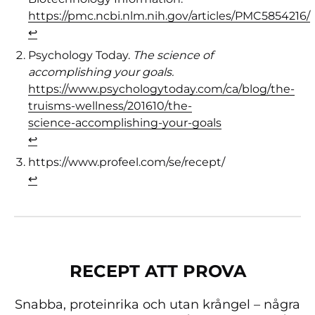
https://pmc.ncbi.nlm.nih.gov/articles/PMC5854216/
↩︎
Psychology Today.
The science of
accomplishing your goals.
https://www.psychologytoday.com/ca/blog/the-
truisms-wellness/201610/the-
science-accomplishing-your-goals
↩︎
https://www.profeel.com/se/recept/
↩︎
RECEPT ATT PROVA
Snabba, proteinrika och utan krångel – några