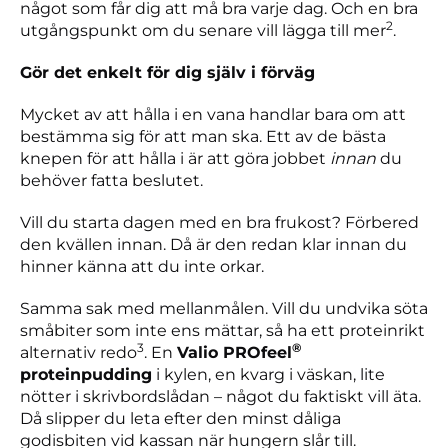
något som får dig att må bra varje dag. Och en bra
2
utgångspunkt om du senare vill lägga till mer
.
Gör det enkelt för dig själv i förväg
Mycket av att hålla i en vana handlar bara om att
bestämma sig för att man ska. Ett av de bästa
knepen för att hålla i är att göra jobbet
innan
du
behöver fatta beslutet.
Vill du starta dagen med en bra frukost? Förbered
den kvällen innan. Då är den redan klar innan du
hinner känna att du inte orkar.
Samma sak med mellanmålen. Vill du undvika söta
småbiter som inte ens mättar, så ha ett proteinrikt
3
®
alternativ redo
. En
Valio PROfeel
proteinpudding
i kylen, en kvarg i väskan, lite
nötter i skrivbordslådan – något du faktiskt vill äta.
Då slipper du leta efter den minst dåliga
godisbiten vid kassan när hungern slår till.