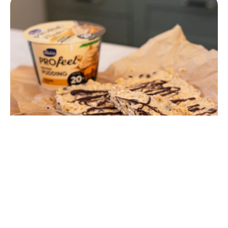
Gräddkolab­londies utan ugn