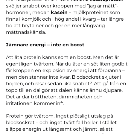
sköljer snabbt över kroppen med ”jag är mätt”-
hormoner, medan
kasein
– mjölkproteinet som
finns i komjölk och i hög andel i kvarg – tar längre
tid att bryta ner och ger en mer långvarig
mättnadskänsla.
Jämnare energi – inte en boost
Att äta protein känns som en boost. Men det är
egentligen tvärtom. När du äter en söt liten godbit
får kroppen en explosion av energi att förbränna –
men den stannar inte kvar. Blodsockret skjuter i
3
höjden, och rasar sedan lika snabbt
. Att gå från en
topp till en dal gör att dalen känns ännu djupare.
Det är där tröttheten, dimmigheten och
4
irritationen kommer in
.
Protein gör tvärtom. Inget plötsligt utslag på
blodsockret – och inget tvärt fall heller. I stället
släpps energin ut långsamt och jämnt, så att