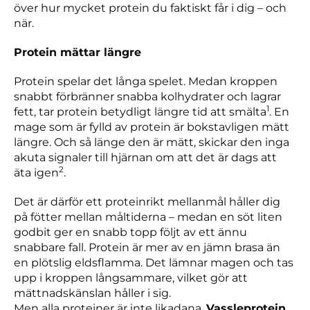
över hur mycket protein du faktiskt får i dig – och
när.
Protein mättar längre
Protein spelar det långa spelet. Medan kroppen
snabbt förbränner snabba kolhydrater och lagrar
1
fett, tar protein betydligt längre tid att smälta
. En
mage som är fylld av protein är bokstavligen mätt
längre. Och så länge den är mätt, skickar den inga
akuta signaler till hjärnan om att det är dags att
2
äta igen
.
Det är därför ett proteinrikt mellanmål håller dig
på fötter mellan måltiderna – medan en söt liten
godbit ger en snabb topp följt av ett ännu
snabbare fall. Protein är mer av en jämn brasa än
en plötslig eldsflamma. Det lämnar magen och tas
upp i kroppen långsammare, vilket gör att
mättnadskänslan håller i sig.
Men alla proteiner är inte likadana.
Vassleprotein