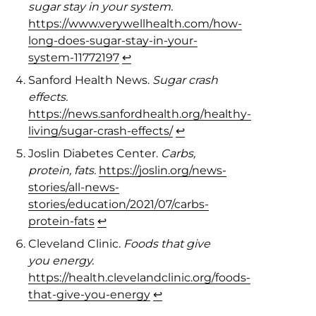
sugar stay in your system.
https://www.verywellhealth.com/how-
long-does-sugar-stay-in-your-
system-11772197
↩︎
Sanford Health News.
Sugar crash
effects.
https://news.sanfordhealth.org/healthy-
living/sugar-crash-effects/
↩︎
Joslin Diabetes Center.
Carbs,
protein, fats.
https://joslin.org/news-
stories/all-news-
stories/education/2021/07/carbs-
protein-fats
↩︎
Cleveland Clinic.
Foods that give
you energy.
https://health.clevelandclinic.org/foods-
that-give-you-energy
↩︎