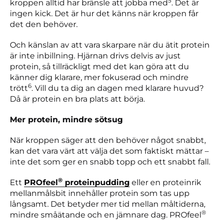
5
kroppen alltid har bränsle att jobba med
. Det är
ingen kick. Det är hur det känns när kroppen får
det den behöver.
Och känslan av att vara skarpare när du ätit protein
är inte inbillning. Hjärnan drivs delvis av just
protein, så tillräckligt med det kan göra att du
känner dig klarare, mer fokuserad och mindre
6
trött
. Vill du ta dig an dagen med klarare huvud?
Då är protein en bra plats att börja.
Mer protein, mindre sötsug
När kroppen säger att den behöver något snabbt,
kan det vara värt att välja det som faktiskt mättar –
inte det som ger en snabb topp och ett snabbt fall.
®
Ett
PROfeel
proteinpudding
eller en proteinrik
mellanmålsbit innehåller protein som tas upp
långsamt. Det betyder mer tid mellan måltiderna,
®
mindre småätande och en jämnare dag. PROfeel