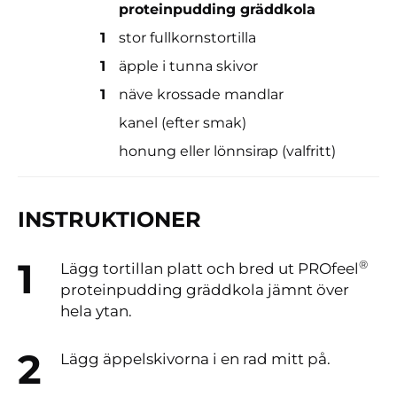
proteinpudding gräddkola
1
stor fullkornstortilla
1
äpple i tunna skivor
1
näve krossade mandlar
kanel (efter smak)
honung eller lönnsirap (valfritt)
INSTRUKTIONER
®
Lägg tortillan platt och bred ut PROfeel
proteinpudding gräddkola jämnt över
hela ytan.
Lägg äppelskivorna i en rad mitt på.