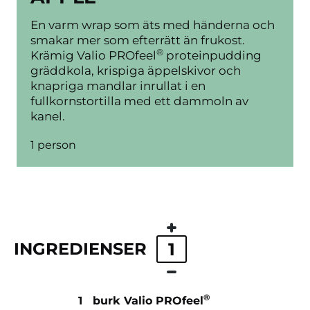
En varm wrap som äts med händerna och
smakar mer som efterrätt än frukost.
®
Krämig Valio PROfeel
proteinpudding
gräddkola, krispiga äppelskivor och
knapriga mandlar inrullat i en
fullkornstortilla med ett dammoln av
kanel.
1 person
INGREDIENSER
1
®
1
burk Valio PROfeel