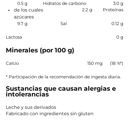
0.5 g
Hidratos de carbono
3.0 g
2.2 g
Proteínas
de los cuales
azúcares
9.7 g
Sal
0.12 g
Lactosa
0 g
Minerales (por 100 g)
Calcio
150 mg
(18 %*)
* Participación de la recomendación de ingesta diaria.
Sustancias que causan alergias e
intolerancias
Leche y sus derivados
Fabricado con ingredientes sin gluten