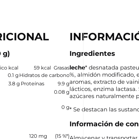
ICIONAL
INFORMACI
 g)
Ingredientes
leche
* desnatada pasteu
ico kcal
59 kcal
Grasas
%, almidón modificado, e
0.1 g
Hidratos de carbono
aromas, extracto de vaini
3.8 g
Proteínas
9.9 g
lácticos, enzima lactasa
0.08 g
azúcares naturalmente p
0 g
* Se destacan las sustan
Información de con
120 mg
(15 %*)
Almacenar y transportar