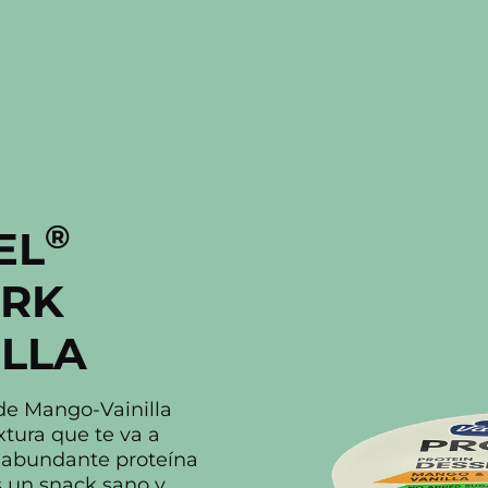
®
EL
ARK
LLA
de Mango-Vainilla
xtura que te va a
n abundante proteína
s un snack sano y