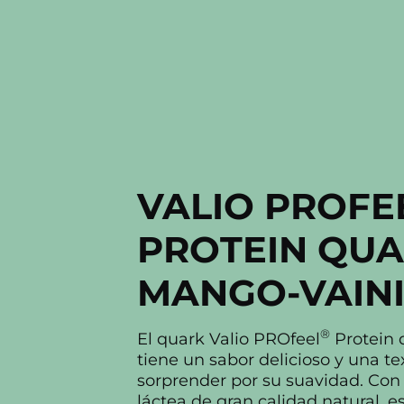
VALIO PROFE
PROTEIN QU
MANGO-VAINI
®
El quark Valio PROfeel
Protein 
tiene un sabor delicioso y una te
sorprender por su suavidad. Co
láctea de gran calidad natural, e