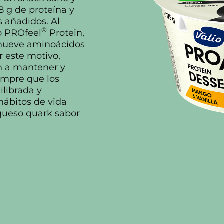
8 g de proteína y
s añadidos. Al
®
o PROfeel
Protein,
s nueve aminoácidos
r este motivo,
n a mantener y
empre que los
ilibrada y
hábitos de vida
queso quark sabor