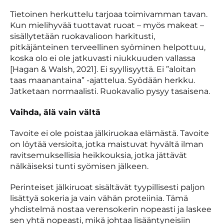
Tietoinen herkuttelu tarjoaa toimivamman tavan.
Kun mielihyvää tuottavat ruoat – myös makeat –
sisällytetään ruokavalioon harkitusti,
pitkäjänteinen terveellinen syöminen helpottuu,
koska olo ei ole jatkuvasti niukkuuden vallassa
[Hagan & Walsh, 2021]. Ei syyllisyyttä. Ei ”aloitan
taas maanantaina” -ajattelua. Syödään herkku.
Jatketaan normaalisti. Ruokavalio pysyy tasaisena.
Vaihda, älä vain vältä
Tavoite ei ole poistaa jälkiruokaa elämästä. Tavoite
on löytää versioita, jotka maistuvat hyvältä ilman
ravitsemuksellisia heikkouksia, jotka jättävät
nälkäiseksi tunti syömisen jälkeen.
Perinteiset jälkiruoat sisältävät tyypillisesti paljon
lisättyä sokeria ja vain vähän proteiinia. Tämä
yhdistelmä nostaa verensokerin nopeasti ja laskee
sen yhtä nopeasti, mikä johtaa lisääntyneisiin