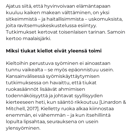
Ajatus siitä, että hyvinvoivaan elämäntapaan
kuuluu kaiken makean välttäminen, on yksi
sitkeimmistä – ja haitallisimmista – uskomuksista,
joita ravitsemuskeskustelussa esiintyy.
Tutkimukset kertovat toisenlaisen tarinan. Samoin
kertoo maalaisjärki.
Miksi tiukat kiellot eivät yleensä toimi
Kieltoihin perustuva syöminen ei ainoastaan
tunnu vaikealta – se myös epäonnistuu usein.
Kansainvälisessä syömiskäyttäytymisen
tutkimuksessa on havaittu, että tiukat
ruokasäännöt lisäävät ahmimisen
todennäköisyyttä ja johtavat syyllisyyden
kierteeseen heti, kun sääntö rikkoutuu [Linardon &
Mitchell, 2017]. Kielletty ruoka alkaa kiinnostaa
enemmän, ei vähemmän – ja kun itsehillintä
lopulta lipsahtaa, seurauksena on usein
ylensyöminen.