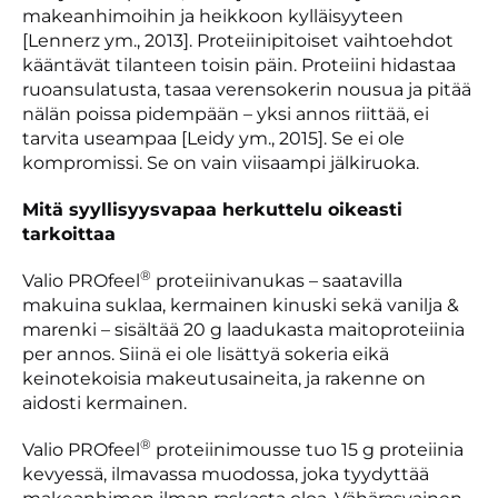
makeanhimoihin ja heikkoon kylläisyyteen
[Lennerz ym., 2013]. Proteiinipitoiset vaihtoehdot
kääntävät tilanteen toisin päin. Proteiini hidastaa
ruoansulatusta, tasaa verensokerin nousua ja pitää
nälän poissa pidempään – yksi annos riittää, ei
tarvita useampaa [Leidy ym., 2015]. Se ei ole
kompromissi. Se on vain viisaampi jälkiruoka.
Mitä syyllisyysvapaa herkuttelu oikeasti
tarkoittaa
®
Valio PROfeel
proteiinivanukas – saatavilla
makuina suklaa, kermainen kinuski sekä vanilja &
marenki – sisältää 20 g laadukasta maitoproteiinia
per annos. Siinä ei ole lisättyä sokeria eikä
keinotekoisia makeutusaineita, ja rakenne on
aidosti kermainen.
®
Valio PROfeel
proteiinimousse tuo 15 g proteiinia
kevyessä, ilmavassa muodossa, joka tyydyttää