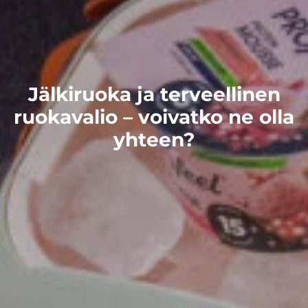
Jälkiruoka ja terveellinen
ruokavalio – voivatko ne olla
yhteen?