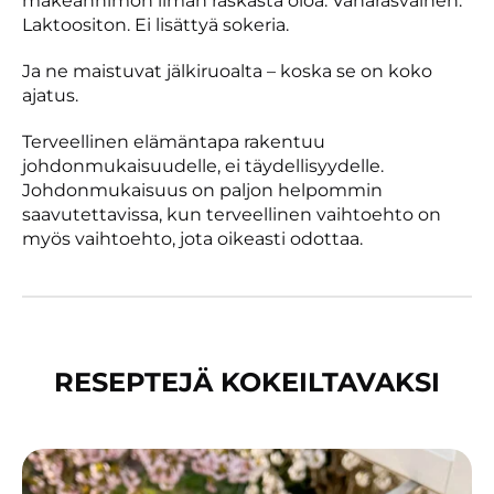
makeanhimon ilman raskasta oloa. Vähärasvainen.
Laktoositon. Ei lisättyä sokeria.
Ja ne maistuvat jälkiruoalta – koska se on koko
ajatus.
Terveellinen elämäntapa rakentuu
johdonmukaisuudelle, ei täydellisyydelle.
Johdonmukaisuus on paljon helpommin
saavutettavissa, kun terveellinen vaihtoehto on
myös vaihtoehto, jota oikeasti odottaa.
RESEPTEJÄ KOKEILTAVAKSI