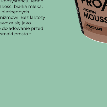
j konsystencji. Jedno
akości białka mleka,
ć niezbędnych
izmowi. Bez laktozy
rawdza się jako
e doładowanie przed
 smaki prosto z