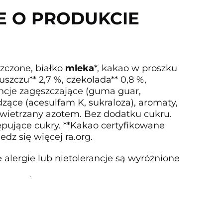
E O PRODUKCIE
szczone, białko
mleka
*, kakao w proszku
uszczu** 2,7 %, czekolada** 0,8 %,
ancje zagęszczające (guma guar,
dzące (acesulfam K, sukraloza), aromaty,
owietrzany azotem. Bez dodatku cukru.
ępujące cukry. **Kakao certyfikowane
edz się więcej ra.org.
alergie lub nietolerancje są wyróżnione
ywania
 w temperaturze od 0 °C do +6 °C