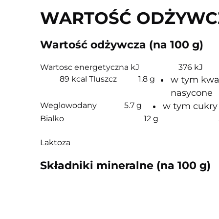
WARTOŚĆ ODŻYWC
Wartość odżywcza (na 100 g)
Wartosc energetyczna kJ
376 kJ
89 kcal
Tluszcz
1.8 g
w tym kwa
nasycone
Weglowodany
5.7 g
w tym cukry
Bialko
12 g
Laktoza
Składniki mineralne (na 100 g)
Wapn
* Udział w dziennym zapotrzebowaniu.