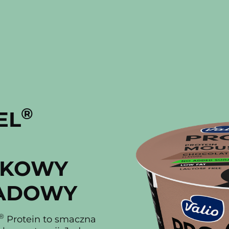
®
EL
ŁKOWY
LADOWY
®
Protein to smaczna