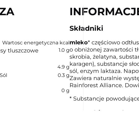
ZA
INFORMACJ
Składniki
mleko
* częściowo odtłu
Wartosc energetyczna kcal
o obniżonej zawartości tł
sy tluszczowe
1.0 g
skrobia, żelatyna, subst
karagen), substancje sło
4.9 g
sól, enzym laktaza. Nap
Sól
0.3 g
Zawiera naturalnie wyst
Rainforest Alliance. Dowi
0 g
* Substancje powodujące 
Warunki przechow
300 mg
(37 %*)
Przechowywać w lodówce