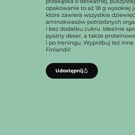
przekąska o delikatnej, puszyste
opakowanie to aż 18 g wysokiej j
które zawiera wszystkie dziewię
aminokwasów potrzebnych organ
i bez dodatku cukru. Idealnie sp
pyszny deser, a także proteinow
i po treningu. Wypróbuj też inne
Finlandii!
Udostępnij