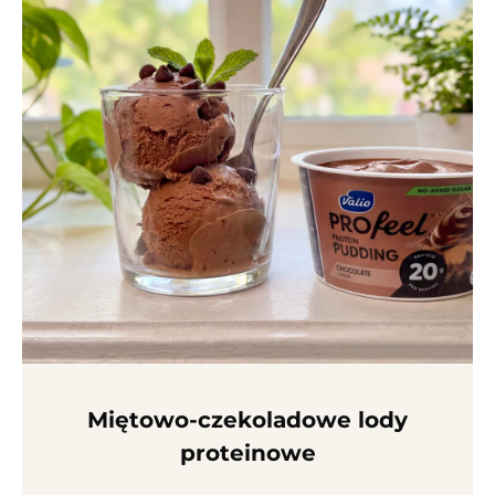
Miętowo-cze­ko­ladowe lody
proteinowe