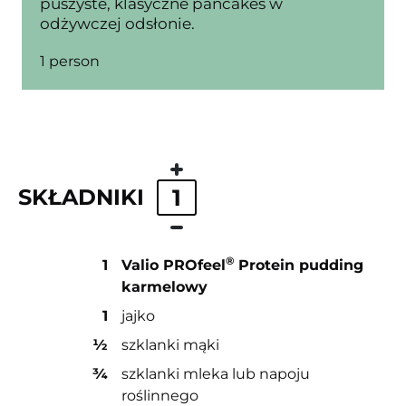
puszyste, klasyczne pancakes w
odżywczej odsłonie.
1 person
SKŁADNIKI
1
®
1
Valio PROfeel
Protein pudding
karmelowy
1
jajko
½
szklanki mąki
¾
szklanki mleka lub napoju
roślinnego