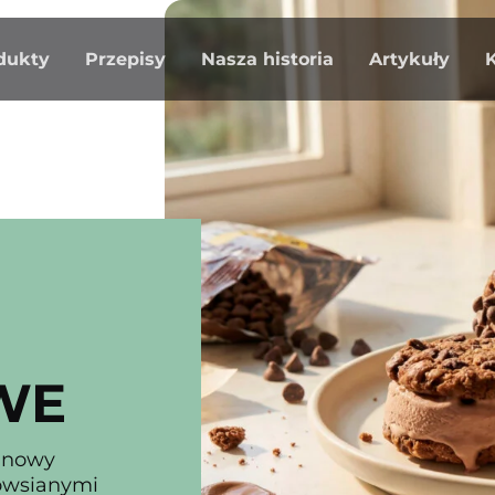
dukty
Przepisy
Nasza historia
Artykuły
WE
inowy
owsianymi