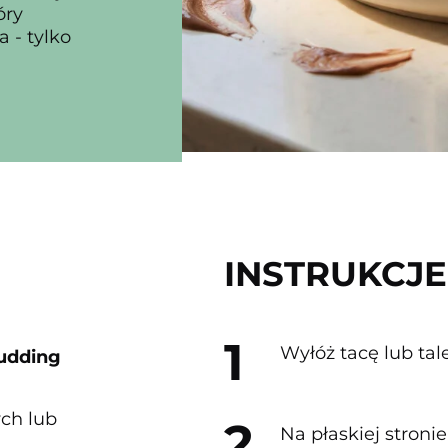
óry
 - tylko
INSTRUKCJE
Wyłóż tacę lub tal
udding
ch lub
Na płaskiej stroni