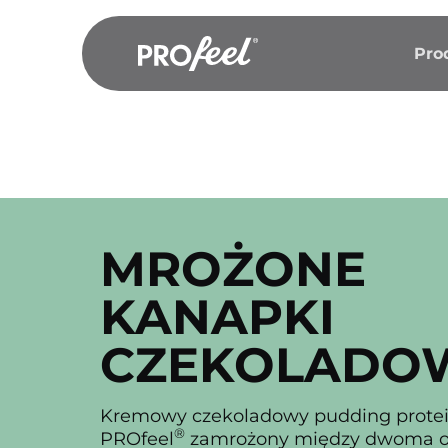
Przejdź
do
Pro
treści
MROŻONE
KANAPKI
CZEKOLADO
Kremowy czekoladowy pudding prote
®
PROfeel
zamrożony między dwoma 