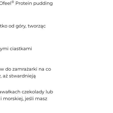
®
Ofeel
Protein pudding
stko od góry, tworząc
łymi ciastkami
aw do zamrażarki na co
, aż stwardnieją
awałkach czekolady lub
i morskiej, jeśli masz