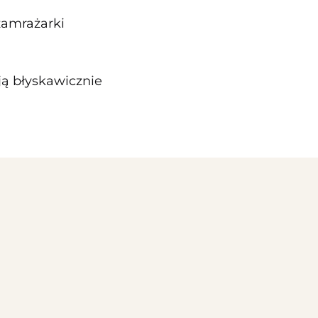
zamrażarki
ją błyskawicznie