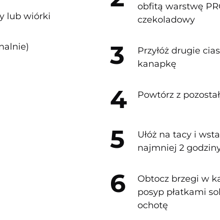
obfitą warstwę PR
y lub wiórki
czekoladowy
nalnie)
Przyłóż drugie cia
kanapkę
Powtórz z pozosta
Ułóż na tacy i wst
najmniej 2 godziny
Obtocz brzegi w k
posyp płatkami sol
ochotę