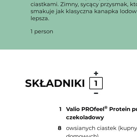
ciastkami. Zimny, sycący przysmak, kt
smakuje jak klasyczna kanapka lodowa
lepsza.
1 person
SKŁADNIKI
1
®
1
Valio PROfeel
Protein p
czekoladowy
8
owsianych ciastek (kupny
domowych)