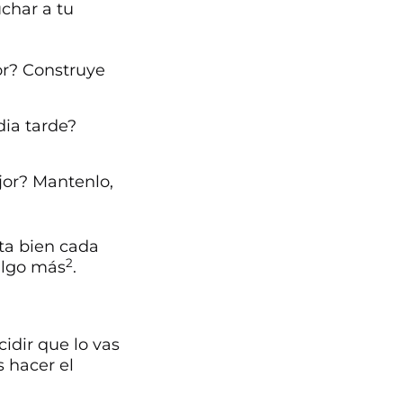
char a tu
or? Construye
dia tarde?
jor? Mantenlo,
nta bien cada
2
algo más
.
idir que lo vas
 hacer el