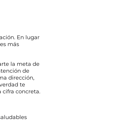
ación. En lugar
 es más
jarte la meta de
ntención de
a dirección,
 verdad te
 cifra concreta.
saludables