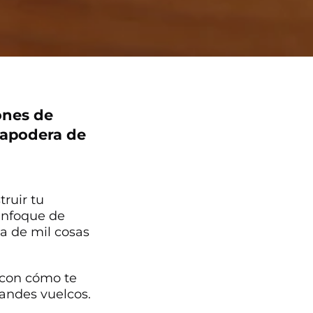
ones de
 apodera de
ruir tu
 enfoque de
a de mil cosas
r con cómo te
grandes vuelcos.