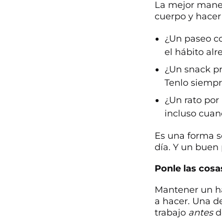
La mejor maner
cuerpo y hacer 
¿Un paseo co
el hábito alr
¿Un snack pr
Tenlo siemp
¿Un rato por
incluso cuan
Es una forma s
día. Y un buen
Ponle las cosas
Mantener un há
a hacer. Una d
trabajo
antes
d